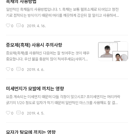
흑채의 사용방법
글 내용
일반적인 흑채들의 사용방법입니다. 1. 흑채는 보통 펄프소재로 되어있고 정전
기로 점착되는 방식이기 때문에 머리를 깨끗하게 감은뒤 잘 말리고 사용하셔야
합니다. 2. "인투모"같은 전용 제품은 흑채를 뿌리기전 픽서를 미리 뿌리고 흑채
0
0
2019. 4. 16.
를 사용하면 흑채의 부착력이 더 좋습니다. 3. 흑채를 탈모부위에 뿌립니다. 뿌
릴때는 "인투모"같은 제품을 사용하시는게 골고루 뿌릴 수 있는 가장 좋은 방법
입니다. 4. 스프레이(픽서)를 뿌려 고정해 주시면 됩니다. 일반적인 스프레이도
증모제(흑채) 사용시 주의사항
상관은 없지만 흑채와 같이 판매되는 픽서를 사용하는게 더 좋습니다. 5. 사용
글 내용
후는 반드시 샴푸를 해주세요. 샴푸는 처음 한번은 일반적인양을, 그리고 다시
증모제(흑채)를 사용하신 다음에는 잘 씻어주는 것이 매우
한번은 절반정도의 양을 사용해서 샴푸하는게 탈모예방에 좋습니다. 6. 물론 샴
중요합니다. 우선 물을 충분히 많이 적셔주세요(샤워기로
푸후에 잘 말려..
물을 뿌리는 것보다는 대야에 물을 받아서 충분히 적셔주
0
0
2019. 4. 6.
시는 것이 좋습니다) 그리고 머리를 감을때 한번에 감으시
지 마시고, 두번에 나누어서 감으시는 것이 훨씬 효과적입
니다. 처음 한번은 쓰시던 양만큼 가볍게 감으시고, 두번째
미세먼지가 모발에 끼치는 영향
는 절반정도의 샴푸로 감으시면 됩니다. 이때 주의하실점
글 내용
은 절대!!! 손톱으로 긁지 마시고 손가락 지문을 이용해서
요즘 계속되는 미세먼지 때문에 다들 걱정이 많으시죠? 초미세먼지는 머리카락
살살 감으시는 것이 좋습니다. https://seasonmaket.c
굵기의 1/20 정도로 입자가 작기 때문에 일반적인 마스크를 사용해도 잘 걸러
o.kr/ddanzi/?idx=335 폭풍할인 아무도 모르게 살포시
지지 않아 외출했다가 들어오면 목이 칼칼하죠. 워낙 작은 입자이기 때문에 모
~ 할인 seasonmaket.co.kr
0
0
2019. 4. 5.
공속으로 파고들기도 한다고 합니다. 또한, 미세먼지에는 각종 중금속들이 많이
함유되어 있어서 두피에 달라붙게 되면 모공을 막아 모발성장에 지장을 주고,
비듬각질 등 각종 두피질환을 일으킬 수 있습니다. 다행스럽게도 우리에게는 모
모자가 탈모에 끼치는 영향
자라는 좋은 제품이 있습니다. 하지만 통풍이 잘 되지 않아 오히려 역효과가 날