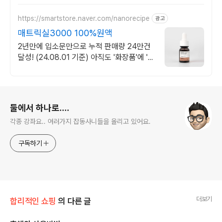
https://smartstore.naver.com/nanorecipe
광고
매트릭실3000 100%원액
2년만에 입소문만으로 누적 판매량 24만건
달성! (24.08.01 기준) 아직도 '화장품'에 '내
피부'를 맞추세요?'내 피부'에 '화장품'을 맞
추세요!
로그 정보
둘에서 하나로....
각종 강좌요.. 여러가지 잡동사니들을 올리고 있어요.
구독하기
더보기
합리적인 쇼핑
의 다른 글