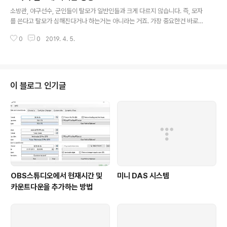
글 내용
수 있으니 모자를 쓸 경우에는 반드시 주기적으로 통풍 및 건조를 해주세요~ 집
소방관, 야구선수, 군인들이 탈모가 일반인들과 크게 다르지 않습니다. 즉, 모자
에 돌아오면 당연히 샴푸후 완전 건조하는게 좋겠죠? 샴푸라면 카퍼트라이펩타
를 쓴다고 탈모가 심해진다거나 하는거는 아니라는 거죠. 가장 중요한건 바로
이드-1 성분이 듬뿍들어간 최..
모자의 위생입니다. 여름철에는 모자를 쓰면 자외선등을 모자가 차단해주기 때
0
0
2019. 4. 5.
문에 좋지만, 통풍에 끼치는 문제가 좀 있다보니 땀과 피지분비가 많아져서 두
피에 안좋은 영향을 끼칠 수 있습니다. 즉, 모자를 쓰고자 하실때는 모자 자체를
관리를 잘 해주시는게 가장 좋구요. 주기적으로 한번씩 통풍을 시켜서 습기등을
차단시켜 주는게 좋습니다. 흑채를 원하실 경우는 인투모를 이용해 보세요. htt
ps://seasonmaket.co.kr/ddanzi/?idx=335 딴지 폭풍할인 딴게이들을
이 블로그 인기글
위한 살포시~ 할인 seasonmaket.co.kr
OBS스튜디오에서 현재시간 및
미니 DAS 시스템
카운트다운을 추가하는 방법