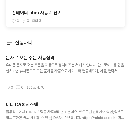
컨테이너 cbm 자동 계산기
3
0
조회
3
잡동사니
분류 전체보기
주요 글 목록
문자로 오는 주문 자동정리
글 내용
휴대폰 문자로 오는 주문을 자동으로 정리해주는 서비스 입니다. 안드로이드용 앱을
설치하면 휴대폰으로 오는 문자를 자동으로 사이트와 연동해주며, 이름, 연락처, 주
소, 상품등의 문자가 섞여있어도. 자동으로 사이트의 발주에 내용들을 정리해줘요. h
ttps://smsorder.co.kr SMS오더 | 문자 주문을 AI가 자동 정리문자메시지 주문
작성시간
0
0
2026. 4. 9.
을 AI가 자동으로 상품명·수량·배송지로 분류합니다. 전용 앱(Android) 연동 실시
간 접수, 거래처별 매핑, 엑셀 다운로드. 가입 즉시 500P 무료!smsorder.co.krs
ms오더 정말 간편한 서비스예요
미니 DAS 시스템
글 내용
물류창고에서 DAS시스템을 사용하려면 비싼데요. 웹으로만 관리가 가능한(엑셀로
업로드하면 바로 사용할 수 있는) DAS시스템입니다. https://minidas.co.kr 미니
다스 - 엑셀 하나로 출고관리 끝송장번호·상품바코드·상품명·수량 4컬럼 엑셀만 업
로드하면 DAS 시스템이 즉시 구성됩니다. 1개월 무료체험.minidas.co.kr