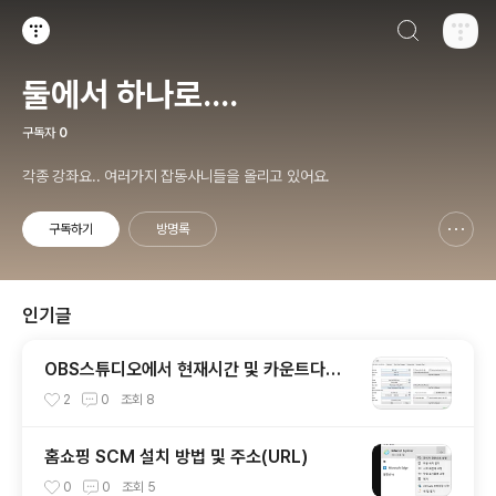
검색하기
티스토리
둘에서 하나로....
구독자
0
각종 강좌요.. 여러가지 잡동사니들을 올리고 있어요.
구독하기
방명록
신고하기 레이어
열기
인기글
OBS스튜디오에서 현재시간 및 카운트다운
을 추가하는 방법
2
0
조회
8
홈쇼핑 SCM 설치 방법 및 주소(URL)
0
0
조회
5