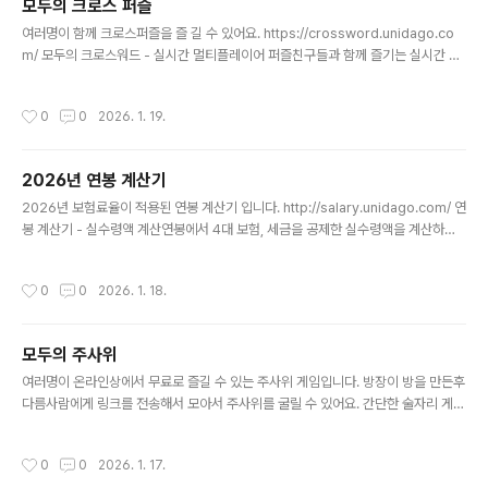
모두의 크로스 퍼즐
글 내용
여러명이 함께 크로스퍼즐을 즐 길 수 있어요. https://crossword.unidago.co
m/ 모두의 크로스워드 - 실시간 멀티플레이어 퍼즐친구들과 함께 즐기는 실시간 크
로스워드 퍼즐 게임crossword.unidago.com
작성시간
0
0
2026. 1. 19.
2026년 연봉 계산기
글 내용
2026년 보험료율이 적용된 연봉 계산기 입니다. http://salary.unidago.com/ 연
봉 계산기 - 실수령액 계산연봉에서 4대 보험, 세금을 공제한 실수령액을 계산하는
무료 도구입니다.salary.unidago.com
작성시간
0
0
2026. 1. 18.
모두의 주사위
글 내용
여러명이 온라인상에서 무료로 즐길 수 있는 주사위 게임입니다. 방장이 방을 만든후
다름사람에게 링크를 전송해서 모아서 주사위를 굴릴 수 있어요. 간단한 술자리 게임
으로 좋아요~ ^^ https://dice.unidago.com/ 모두의 주사위친구들과 함께 주사
위를 굴려 승부를 겨루세요!dice.unidago.com
작성시간
0
0
2026. 1. 17.