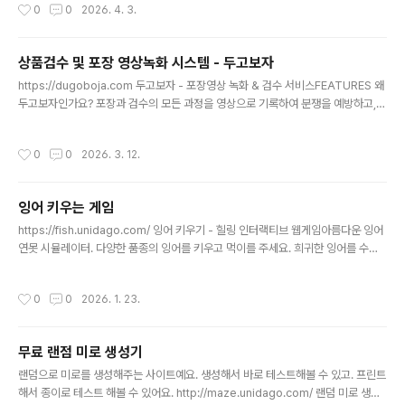
작성시간
0
0
2026. 4. 3.
상품검수 및 포장 영상녹화 시스템 - 두고보자
글 내용
https://dugoboja.com 두고보자 - 포장영상 녹화 & 검수 서비스FEATURES 왜
두고보자인가요? 포장과 검수의 모든 과정을 영상으로 기록하여 분쟁을 예방하고,
업무 효율을 높이세요.dugoboja.com상품 포장영상 및 녹화 검수 시스템입니다.
건당 비용청구방식이라 고정비가 안나가니 소규모 업장에서 사용해보세요~ ^^
작성시간
0
0
2026. 3. 12.
잉어 키우는 게임
글 내용
https://fish.unidago.com/ 잉어 키우기 - 힐링 인터랙티브 웹게임아름다운 잉어
연못 시뮬레이터. 다양한 품종의 잉어를 키우고 먹이를 주세요. 희귀한 잉어를 수집
하는 힐링 웹게임입니다.fish.unidago.com잉어만 열심히 키워보시면 됩니다. 먹
이도 가끔 주시고.. 팔기도 하시고 사기도 하면서.. 너무 먹이를 안주시면 잉어가 사라
작성시간
0
0
2026. 1. 23.
지기도 합니다.
무료 랜점 미로 생성기
글 내용
랜덤으로 미로를 생성해주는 사이트예요. 생성해서 바로 테스트해볼 수 있고. 프린트
해서 종이로 테스트 해볼 수 있어요. http://maze.unidago.com/ 랜덤 미로 생성