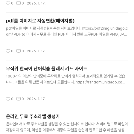
작성시간
0
0
2026. 1. 17.
pdf를 이미지로 자동변환(페이지별)
글 내용
pdf파일을 이미지로 자동변환해주는 사이트입니다. https://pdf2img.unidago.c
om/ PDF to 이미지 - 무료 온라인 PDF 이미지 변환 도구PDF 파일을 PNG, JPG
이미지로 변환하는 무료 온라인 도구입니다.pdf2img.unidago.com
작성시간
0
0
2026. 1. 17.
무작위 한국어 단어학습 플래시 카드 사이트
글 내용
1000개의 이상의 단어중에 무작위로 단어가 출력되서 효과적으로 암기할 수 있습
니다. 아들을 위해 만든 사이트인데 오픈합니다. https://random.unidago.com/
무작위 단어 학습 - 플래시카드로 한국어 어휘 암기무작위로 나오는 한국어 단어를
플래시카드 방식으로 학습하세요. 1000개 이상의 다양한 어휘를 효과적으로 암기
작성시간
0
0
2026. 1. 17.
할 수 있습니다.random.unidago.com
온라인 무료 주소라벨 생성기
글 내용
온라인에서 바로 주소라벨을 생성할 수 있는 웹사이트 입니다. 서버에 별도로 파일이
저장되지 않으며, 엑셀을 이용해서 대량의 파일을 손쉽게 업로드한 후 라벨을 생성할