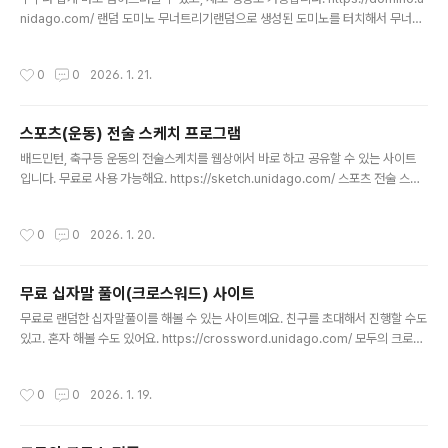
nidago.com/ 랜덤 도미노 무너트리기랜덤으로 생성된 도미노를 터치해서 무너트
려 보세요!domino.unidago.com
작성시간
0
0
2026. 1. 21.
스포츠(운동) 전술 스케치 프로그램
글 내용
배드민턴, 축구등 운동의 전술스케치를 웹상에서 바로 하고 공유할 수 있는 사이트
입니다. 무료로 사용 가능해요. https://sketch.unidago.com/ 스포츠 전술 스케
치 - Sports Tactics Board코치를 위한 무료 스포츠 전술 스케치 도구. 10가지
스포츠 지원, 프레임 애니메이션, 이미지 저장 및 공유 기능.sketch.unidago.com
작성시간
0
0
2026. 1. 20.
지원하는 운동은 아래와 같아요.
무료 십자말 풀이(크로스워드) 사이트
글 내용
무료로 랜덤한 십자말풀이를 해볼 수 있는 사이트예요. 친구를 초대해서 진행할 수도
있고. 혼자 해볼 수도 있어요. https://crossword.unidago.com/ 모두의 크로스
워드 - 실시간 멀티플레이어 퍼즐친구들과 함께 즐기는 실시간 크로스워드 퍼즐 게
임crossword.unidago.com
작성시간
0
0
2026. 1. 19.