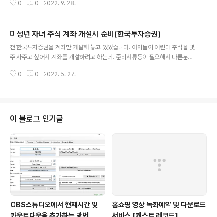
0
0
2022. 9. 28.
위와같이 메인보드에 LED는 들어온다는 거다... 파워는 확
인결과 이상이 없었고, 스위치도 잘 꼽았고.. 케이블들도 다
잘 연결했다고 생각했다.. 헌데... 메인보드의 보조 전원케
미성년 자녀 주식 계좌 개설시 준비(한국투자증권)
이블 8핀짜리가... 파워서플라이에 여러개가 있어서.. 그중
글 내용
하나를 꼽았는데.. (모양은 다 같았다.. ) 이게... 전압이 달랐
전 한국투자증권을 계좌만 개설해 놓고 있었습니다. 아이들이 어린데 주식을 몇
던 거다 ㅠㅠ;;; 혹시 나와 같은 증상을 겪는 분들이 계신다
주 사주고 싶어서 계좌를 개설하려고 하는데. 준비서류등이 필요해서 다른분들
면, 기존 메인보드의 보조전원케이블(CPU쪽에 연결되는
도 도움이 될까 싶어서 남겨놓습니다. 1. 신분증(보호자 신분증 입니다) 2. 잔고
8핀) 을.. 다른 케이블로 바꿔서 연결해보세요 ㅠㅠ;;; 거의
0
0
2022. 5. 27.
증명서 및 주식거래내역서(펀드도가능) - 이건 제가 한국투자증권에서 거래내
하루동안 삽질한 후기 였습니다.
역이 최근 3개월게 없어서 따로 필요했습니다. - 타행에서 거래한 내역입니다.
3. 도장 - 미리 챙겨주세요. 온라인으로 2~3천원 정도 하면 만들 수 있습니다.
4. 가족관계증명서 5. 주민등록등본 이렇게만 준비해 가시면 계좌를 개설할 수
있습니다. 물론 보안카드를 주기 때문에 공인인증서는 직접 발급 받으시면 됩니
이 블로그 인기글
다.
OBS스튜디오에서 현재시간 및
홈쇼핑 영상 녹화예약 및 다운로드
카운트다운을 추가하는 방법
서비스 [캐스트 레코드]