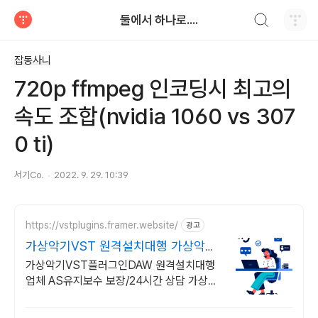
검색하기
둘에서 하나로....
티스토리
잡동사니
720p ffmpeg 인코딩시 최고의
속도 조합(nvidia 1060 vs 307
0 ti)
서기㏇
2022. 9. 29. 10:39
https://vstplugins.framer.website/
광고
가상악기VST 원격설치대행 가상악기
플러그인 원격설치대행
가상악기VST플러그인DAW 원격설치대행
업체 AS유지보수 보장/24시간 상담 가상악
기VST플러그인DAW 원격설치대행 전문업
체/AS 유지보수 보장/24시간 상담