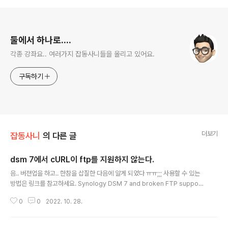
로그 정보
둘에서 하나로....
각종 강좌요.. 여러가지 잡동사니들을 올리고 있어요.
구독하기
더보기
잡동사니
의 다른 글
dsm 7에서 cURL이 ftp를 지원하지 않는다.
글 내용
음.. 버젼업을 하고.. 한참을 삽질한 다음에 알게 되었다 ㅠㅠ;;; 사용할 수 있는
방법은 링크를 참고하세요. Synology DSM 7 and broken FTP support
in curl – WebIT Tech Blog Synology DSM 7 and broken FTP supp
0
0
2022. 10. 28.
ort in curl – WebIT Tech Blog I recently updated my DS1517 to DS
M 7 and noticed that FTP support has been left out in curl/libcurl t
hey included. This is how I compiled the latest version of curl, inc