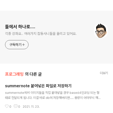
로그 정보
둘에서 하나로....
각종 강좌요.. 여러가지 잡동사니들을 올리고 있어요.
구독하기
더보기
프로그래밍
의 다른 글
summernote 붙여넣은 파일로 저장하기
글 내용
summernote에서 이미지들을 직접 붙여넣을 경우 base64인코딩 되는 형
태로 전달되게 됩니다. 이걸 바로 db에 저장해버리면..... 용량이 어마무시 해지
는데요.. 그럴때 해당 내용중 이미지태그만 분리해서 별도의 파일로 저장하는
0
0
2021. 11. 23.
방법입니다. $detail=$_REQUEST['memo']; // memo라는 필드로 값이
들어오게 될경우 //Prepare HTML & ignore HTML errors $dom = ne