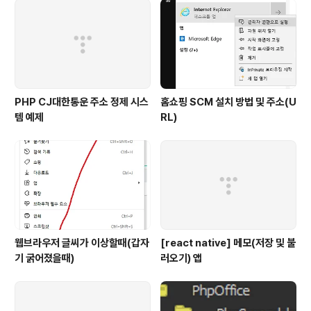
PHP CJ대한통운 주소 정제 시스
홈쇼핑 SCM 설치 방법 및 주소(U
템 예제
RL)
웹브라우저 글씨가 이상할때(갑자
[react native] 메모(저장 및 불
기 굵어졌을때)
러오기) 앱