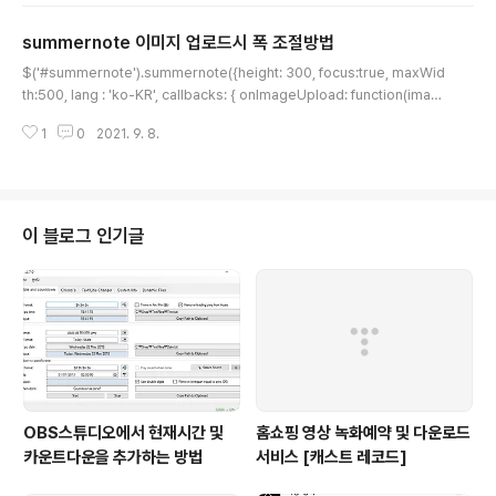
w \domdocument(); $dom->loadHtml(''.$detail, LIBXML_NOWAR
summernote 이미지 업로드시 폭 조절방법
NING | LIBXML_NOERROR); // 인코딩을 넣지 않으면 한글이 깨지게 된다.
글 내용
//identify img element $images = $dom->getelementsbyt..
$('#summernote').summernote({height: 300, focus:true, maxWid
th:500, lang : 'ko-KR', callbacks: { onImageUpload: function(imag
e) { var file = image[0]; var reader = new FileReader(); reader.onl
1
0
2021. 9. 8.
oadend = function() { var image = $('').attr('src', reader.result); im
age.attr('width','100%'); $('#summernote').summernote("insertNo
de", image[0]); } reader.readAsDataURL(file); } } }); 위에서 중요한 부
분은, 콜백함수로 ..
이 블로그 인기글
OBS스튜디오에서 현재시간 및
홈쇼핑 영상 녹화예약 및 다운로드
카운트다운을 추가하는 방법
서비스 [캐스트 레코드]