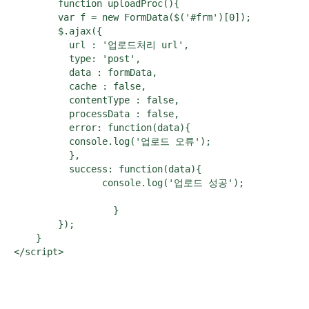
	function uploadProc(){

    	var f = new FormData($('#frm')[0]); 

        $.ajax({

          url : '업로드처리 url',

          type: 'post', 

          data : formData,

          cache : false,

          contentType : false,

          processData : false,

          error: function(data){

          console.log('업로드 오류');

          },

          success: function(data){

          	console.log('업로드 성공'); 

  		  }

        }); 

    }

</script>