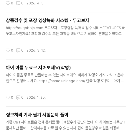
작성시간
0
0
2026. 4. 3.
상품검수 및 포장 영상녹화 시스템 - 두고보자
글 내용
https://dugoboja.com 두고보자 - 포장영상 녹화 & 검수 서비스FEATURES 왜
두고보자인가요? 포장과 검수의 모든 과정을 영상으로 기록하여 분쟁을 예방하고,
업무 효율을 높이세요.dugoboja.com상품 포장영상 및 녹화 검수 시스템입니다.
건당 비용청구방식이라 고정비가 안나가니 소규모 업장에서 사용해보세요~ ^^
작성시간
0
0
2026. 3. 12.
아이 이름 무료로 지어보세요(작명)
글 내용
아이 이름을 무료로 만들어볼 수 있는 사이트예요. 비싸게 작명소 가지 마시고 온라
인으로 진행해 보세요. https://name.unidago.com/ 한국 작명 도우미 | 아기 이
름 추천, 인기 순위, 한자 의미한국인 이름 데이터를 기반으로 아기 이름을 추천하고
작명을 도와주는 서비스입니다. 인기 이름 순위, 한자 의미, 성씨별 통계를 확인하세
작성시간
0
0
2026. 1. 25.
요.name.unidago.com 이름 생성기를 클릭하면, 남아 여아 해서 최신 1년중 가장
많이 등록된 신생아 이름을 조회해서 작명을 해줘요. 인기순위도 볼 수 있어요. 또 한
자 사전에서는 많이 사용되는 한자의 뜻과 획수도 바로 조회할 수 있어요.
정보처리 기사 필기 시험문제 풀이
글 내용
기존 CBT사이트들은 전체 문제를 풀어야 점수가 판단되는데. 이 사이트는 과목당 1
문제식만 풀어도 합격여부를 바로 알 수 있습니다. 답이 틀릴경우 해설을 제공해 줍