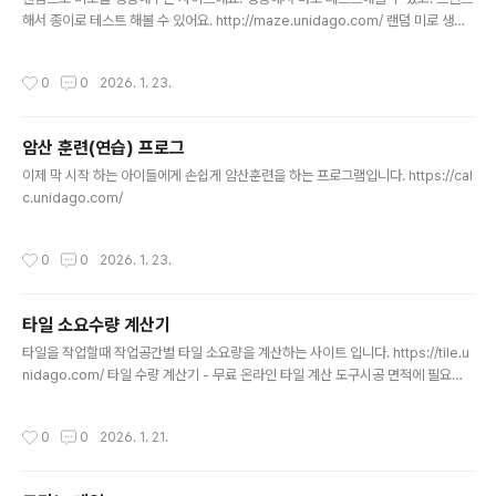
해서 종이로 테스트 해볼 수 있어요. http://maze.unidago.com/ 랜덤 미로 생성
기 - 무료 미로찾기 만들기무료 랜덤 미로 생성기. 다양한 크기의 미로를 만들고 온라
인으로 플레이하거나 인쇄하세요.maze.unidago.com
작성시간
0
0
2026. 1. 23.
암산 훈련(연습) 프로그
글 내용
이제 막 시작 하는 아이들에게 손쉽게 암산훈련을 하는 프로그램입니다. https://cal
c.unidago.com/
작성시간
0
0
2026. 1. 23.
타일 소요수량 계산기
글 내용
타일을 작업할때 작업공간별 타일 소요량을 계산하는 사이트 입니다. https://tile.u
nidago.com/ 타일 수량 계산기 - 무료 온라인 타일 계산 도구시공 면적에 필요한
타일 수량을 정확하게 계산하세요.tile.unidago.com동시에 여러곳에 대한 계산을
합쳐서 아래와 같은 텍스트로 바로 다운받아 볼 수 있습니다. ==============
작성시간
0
0
2026. 1. 21.
========================== 타일 수량 계산서==============
==========================■ 프로젝트 정보 - 프로젝트명: 미지정 -
시공 위치: 미지정 - 작성일: 2026. 1. 21.■ 공통 옵션 - 줄눈 간격: 3 mm - 로스