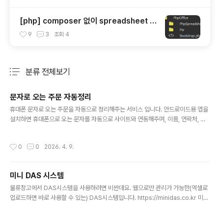
[php] composer 없이 spreadsheet 사
용하기
9
3
조회
4
분류 전체보기
주요 글 목록
문자로 오는 주문 자동정리
글 내용
휴대폰 문자로 오는 주문을 자동으로 정리해주는 서비스 입니다. 안드로이드용 앱을
설치하면 휴대폰으로 오는 문자를 자동으로 사이트와 연동해주며, 이름, 연락처, 주
소, 상품등의 문자가 섞여있어도. 자동으로 사이트의 발주에 내용들을 정리해줘요. h
ttps://smsorder.co.kr SMS오더 | 문자 주문을 AI가 자동 정리문자메시지 주문
작성시간
0
0
2026. 4. 9.
을 AI가 자동으로 상품명·수량·배송지로 분류합니다. 전용 앱(Android) 연동 실시
간 접수, 거래처별 매핑, 엑셀 다운로드. 가입 즉시 500P 무료!smsorder.co.krs
ms오더 정말 간편한 서비스예요
미니 DAS 시스템
글 내용
물류창고에서 DAS시스템을 사용하려면 비싼데요. 웹으로만 관리가 가능한(엑셀로
업로드하면 바로 사용할 수 있는) DAS시스템입니다. https://minidas.co.kr 미니
다스 - 엑셀 하나로 출고관리 끝송장번호·상품바코드·상품명·수량 4컬럼 엑셀만 업
로드하면 DAS 시스템이 즉시 구성됩니다. 1개월 무료체험.minidas.co.kr