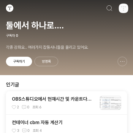
검색하기
티스토리
둘에서 하나로....
구독자
0
각종 강좌요.. 여러가지 잡동사니들을 올리고 있어요.
구독하기
방명록
신고하기 레이어
열기
인기글
OBS스튜디오에서 현재시간 및 카운트다운
을 추가하는 방법
2
0
조회
6
컨테이너 cbm 자동 계산기
3
0
조회
4