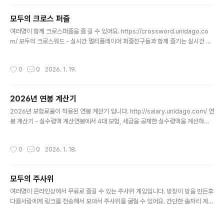
모두의 크로스 퍼즐
글 내용
여러명이 함께 크로스퍼즐을 즐 길 수 있어요. https://crossword.unidago.co
m/ 모두의 크로스워드 - 실시간 멀티플레이어 퍼즐친구들과 함께 즐기는 실시간 크
로스워드 퍼즐 게임crossword.unidago.com
작성시간
0
0
2026. 1. 19.
2026년 연봉 계산기
글 내용
2026년 보험료율이 적용된 연봉 계산기 입니다. http://salary.unidago.com/ 연
봉 계산기 - 실수령액 계산연봉에서 4대 보험, 세금을 공제한 실수령액을 계산하는
무료 도구입니다.salary.unidago.com
작성시간
0
0
2026. 1. 18.
모두의 주사위
글 내용
여러명이 온라인상에서 무료로 즐길 수 있는 주사위 게임입니다. 방장이 방을 만든후
다름사람에게 링크를 전송해서 모아서 주사위를 굴릴 수 있어요. 간단한 술자리 게임
으로 좋아요~ ^^ https://dice.unidago.com/ 모두의 주사위친구들과 함께 주사
위를 굴려 승부를 겨루세요!dice.unidago.com