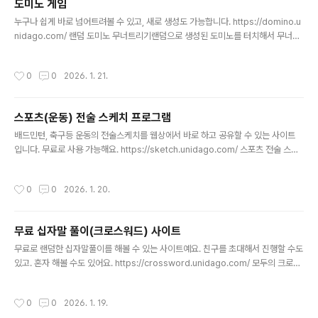
도미노 게임
율: 10%■ 시공 항목별 내역 1. 구역 1 ..
글 내용
누구나 쉽게 바로 넘어트려볼 수 있고, 새로 생성도 가능합니다. https://domino.u
nidago.com/ 랜덤 도미노 무너트리기랜덤으로 생성된 도미노를 터치해서 무너트
려 보세요!domino.unidago.com
작성시간
0
0
2026. 1. 21.
스포츠(운동) 전술 스케치 프로그램
글 내용
배드민턴, 축구등 운동의 전술스케치를 웹상에서 바로 하고 공유할 수 있는 사이트
입니다. 무료로 사용 가능해요. https://sketch.unidago.com/ 스포츠 전술 스케
치 - Sports Tactics Board코치를 위한 무료 스포츠 전술 스케치 도구. 10가지
스포츠 지원, 프레임 애니메이션, 이미지 저장 및 공유 기능.sketch.unidago.com
작성시간
0
0
2026. 1. 20.
지원하는 운동은 아래와 같아요.
무료 십자말 풀이(크로스워드) 사이트
글 내용
무료로 랜덤한 십자말풀이를 해볼 수 있는 사이트예요. 친구를 초대해서 진행할 수도
있고. 혼자 해볼 수도 있어요. https://crossword.unidago.com/ 모두의 크로스
워드 - 실시간 멀티플레이어 퍼즐친구들과 함께 즐기는 실시간 크로스워드 퍼즐 게
임crossword.unidago.com
작성시간
0
0
2026. 1. 19.