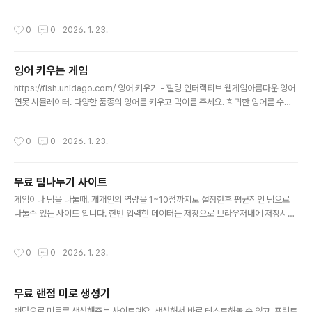
니다. 특정과목이 많이 틀릴경우 다음문제는 해당 과목을 위주로 먼저 배정되는 구조
입니다. https://test.unidago.com/ 정보처리기사 기출문제 - 랜덤 학습정보처리
작성시간
0
0
2026. 1. 23.
기사 필기 기출문제를 랜덤으로 풀어보세요. 과목별 점수와 합격 여부를 실시간으로
확인할 수 있습니다.test.unidago.com
잉어 키우는 게임
글 내용
https://fish.unidago.com/ 잉어 키우기 - 힐링 인터랙티브 웹게임아름다운 잉어
연못 시뮬레이터. 다양한 품종의 잉어를 키우고 먹이를 주세요. 희귀한 잉어를 수집
하는 힐링 웹게임입니다.fish.unidago.com잉어만 열심히 키워보시면 됩니다. 먹
이도 가끔 주시고.. 팔기도 하시고 사기도 하면서.. 너무 먹이를 안주시면 잉어가 사라
작성시간
0
0
2026. 1. 23.
지기도 합니다.
무료 팀나누기 사이트
글 내용
게임이나 팀을 나눌때. 개개인의 역량을 1~10점까지로 설정한후 평균적인 팀으로
나눌수 있는 사이트 입니다. 한번 입력한 데이터는 저장으로 브라우저내에 저장시킬
수 있고 불러오기로 다음에 다시 사용 가능합니다. https://team.unidago.com/
팀 나누기 - 실력 균형 팀 배정참가자의 실력을 고려하여 공정하게 팀을 나눠주는 도
작성시간
0
0
2026. 1. 23.
구입니다.team.unidago.com
무료 랜점 미로 생성기
글 내용
랜덤으로 미로를 생성해주는 사이트예요. 생성해서 바로 테스트해볼 수 있고. 프린트