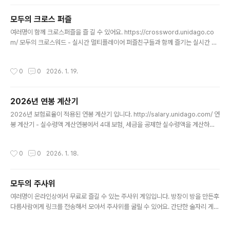
모두의 크로스 퍼즐
글 내용
여러명이 함께 크로스퍼즐을 즐 길 수 있어요. https://crossword.unidago.co
m/ 모두의 크로스워드 - 실시간 멀티플레이어 퍼즐친구들과 함께 즐기는 실시간 크
로스워드 퍼즐 게임crossword.unidago.com
작성시간
0
0
2026. 1. 19.
2026년 연봉 계산기
글 내용
2026년 보험료율이 적용된 연봉 계산기 입니다. http://salary.unidago.com/ 연
봉 계산기 - 실수령액 계산연봉에서 4대 보험, 세금을 공제한 실수령액을 계산하는
무료 도구입니다.salary.unidago.com
작성시간
0
0
2026. 1. 18.
모두의 주사위
글 내용
여러명이 온라인상에서 무료로 즐길 수 있는 주사위 게임입니다. 방장이 방을 만든후
다름사람에게 링크를 전송해서 모아서 주사위를 굴릴 수 있어요. 간단한 술자리 게임
으로 좋아요~ ^^ https://dice.unidago.com/ 모두의 주사위친구들과 함께 주사
위를 굴려 승부를 겨루세요!dice.unidago.com