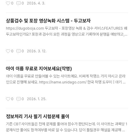
작성시간
0
0
2026. 4. 3.
상품검수 및 포장 영상녹화 시스템 - 두고보자
글 내용
https://dugoboja.com 두고보자 - 포장영상 녹화 & 검수 서비스FEATURES 왜
두고보자인가요? 포장과 검수의 모든 과정을 영상으로 기록하여 분쟁을 예방하고,
업무 효율을 높이세요.dugoboja.com상품 포장영상 및 녹화 검수 시스템입니다.
건당 비용청구방식이라 고정비가 안나가니 소규모 업장에서 사용해보세요~ ^^
작성시간
0
0
2026. 3. 12.
아이 이름 무료로 지어보세요(작명)
글 내용
아이 이름을 무료로 만들어볼 수 있는 사이트예요. 비싸게 작명소 가지 마시고 온라
인으로 진행해 보세요. https://name.unidago.com/ 한국 작명 도우미 | 아기 이
름 추천, 인기 순위, 한자 의미한국인 이름 데이터를 기반으로 아기 이름을 추천하고
작명을 도와주는 서비스입니다. 인기 이름 순위, 한자 의미, 성씨별 통계를 확인하세
작성시간
0
0
2026. 1. 25.
요.name.unidago.com 이름 생성기를 클릭하면, 남아 여아 해서 최신 1년중 가장
많이 등록된 신생아 이름을 조회해서 작명을 해줘요. 인기순위도 볼 수 있어요. 또 한
자 사전에서는 많이 사용되는 한자의 뜻과 획수도 바로 조회할 수 있어요.
정보처리 기사 필기 시험문제 풀이
글 내용
기존 CBT사이트들은 전체 문제를 풀어야 점수가 판단되는데. 이 사이트는 과목당 1
문제식만 풀어도 합격여부를 바로 알 수 있습니다. 답이 틀릴경우 해설을 제공해 줍