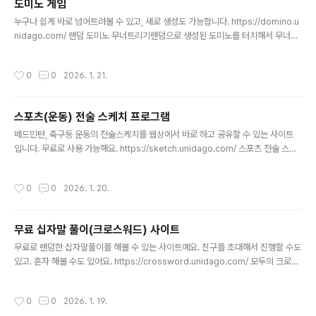
도미노 게임
율: 10%■ 시공 항목별 내역 1. 구역 1 ..
글 내용
누구나 쉽게 바로 넘어트려볼 수 있고, 새로 생성도 가능합니다. https://domino.u
nidago.com/ 랜덤 도미노 무너트리기랜덤으로 생성된 도미노를 터치해서 무너트
려 보세요!domino.unidago.com
작성시간
0
0
2026. 1. 21.
스포츠(운동) 전술 스케치 프로그램
글 내용
배드민턴, 축구등 운동의 전술스케치를 웹상에서 바로 하고 공유할 수 있는 사이트
입니다. 무료로 사용 가능해요. https://sketch.unidago.com/ 스포츠 전술 스케
치 - Sports Tactics Board코치를 위한 무료 스포츠 전술 스케치 도구. 10가지
스포츠 지원, 프레임 애니메이션, 이미지 저장 및 공유 기능.sketch.unidago.com
작성시간
0
0
2026. 1. 20.
지원하는 운동은 아래와 같아요.
무료 십자말 풀이(크로스워드) 사이트
글 내용
무료로 랜덤한 십자말풀이를 해볼 수 있는 사이트예요. 친구를 초대해서 진행할 수도
있고. 혼자 해볼 수도 있어요. https://crossword.unidago.com/ 모두의 크로스
워드 - 실시간 멀티플레이어 퍼즐친구들과 함께 즐기는 실시간 크로스워드 퍼즐 게
임crossword.unidago.com
작성시간
0
0
2026. 1. 19.