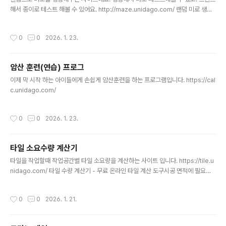
해서 종이로 테스트 해볼 수 있어요. http://maze.unidago.com/ 랜덤 미로 생성
기 - 무료 미로찾기 만들기무료 랜덤 미로 생성기. 다양한 크기의 미로를 만들고 온라
인으로 플레이하거나 인쇄하세요.maze.unidago.com
작성시간
0
0
2026. 1. 23.
암산 훈련(연습) 프로그
글 내용
이제 막 시작 하는 아이들에게 손쉽게 암산훈련을 하는 프로그램입니다. https://cal
c.unidago.com/
작성시간
0
0
2026. 1. 23.
타일 소요수량 계산기
글 내용
타일을 작업할때 작업공간별 타일 소요량을 계산하는 사이트 입니다. https://tile.u
nidago.com/ 타일 수량 계산기 - 무료 온라인 타일 계산 도구시공 면적에 필요한
타일 수량을 정확하게 계산하세요.tile.unidago.com동시에 여러곳에 대한 계산을
합쳐서 아래와 같은 텍스트로 바로 다운받아 볼 수 있습니다. ==============
작성시간
0
0
2026. 1. 21.
========================== 타일 수량 계산서==============
==========================■ 프로젝트 정보 - 프로젝트명: 미지정 -
시공 위치: 미지정 - 작성일: 2026. 1. 21.■ 공통 옵션 - 줄눈 간격: 3 mm - 로스