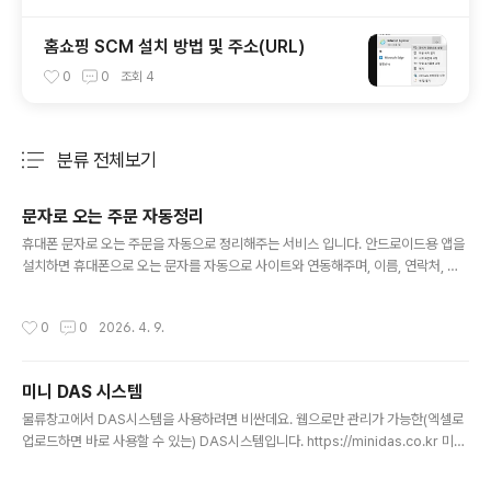
홈쇼핑 SCM 설치 방법 및 주소(URL)
0
0
조회
4
분류 전체보기
주요 글 목록
문자로 오는 주문 자동정리
글 내용
휴대폰 문자로 오는 주문을 자동으로 정리해주는 서비스 입니다. 안드로이드용 앱을
설치하면 휴대폰으로 오는 문자를 자동으로 사이트와 연동해주며, 이름, 연락처, 주
소, 상품등의 문자가 섞여있어도. 자동으로 사이트의 발주에 내용들을 정리해줘요. h
ttps://smsorder.co.kr SMS오더 | 문자 주문을 AI가 자동 정리문자메시지 주문
작성시간
0
0
2026. 4. 9.
을 AI가 자동으로 상품명·수량·배송지로 분류합니다. 전용 앱(Android) 연동 실시
간 접수, 거래처별 매핑, 엑셀 다운로드. 가입 즉시 500P 무료!smsorder.co.krs
ms오더 정말 간편한 서비스예요
미니 DAS 시스템
글 내용
물류창고에서 DAS시스템을 사용하려면 비싼데요. 웹으로만 관리가 가능한(엑셀로
업로드하면 바로 사용할 수 있는) DAS시스템입니다. https://minidas.co.kr 미니
다스 - 엑셀 하나로 출고관리 끝송장번호·상품바코드·상품명·수량 4컬럼 엑셀만 업
로드하면 DAS 시스템이 즉시 구성됩니다. 1개월 무료체험.minidas.co.kr