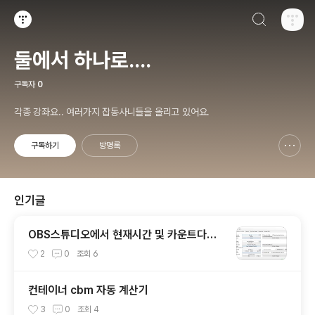
검색하기
티스토리
둘에서 하나로....
구독자
0
각종 강좌요.. 여러가지 잡동사니들을 올리고 있어요.
구독하기
방명록
신고하기 레이어
열기
인기글
OBS스튜디오에서 현재시간 및 카운트다운
을 추가하는 방법
2
0
조회
6
컨테이너 cbm 자동 계산기
3
0
조회
4