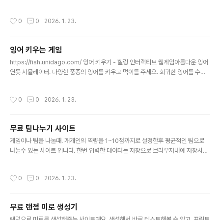
니다. 특정과목이 많이 틀릴경우 다음문제는 해당 과목을 위주로 먼저 배정되는 구조
입니다. https://test.unidago.com/ 정보처리기사 기출문제 - 랜덤 학습정보처리
작성시간
0
0
2026. 1. 23.
기사 필기 기출문제를 랜덤으로 풀어보세요. 과목별 점수와 합격 여부를 실시간으로
확인할 수 있습니다.test.unidago.com
잉어 키우는 게임
글 내용
https://fish.unidago.com/ 잉어 키우기 - 힐링 인터랙티브 웹게임아름다운 잉어
연못 시뮬레이터. 다양한 품종의 잉어를 키우고 먹이를 주세요. 희귀한 잉어를 수집
하는 힐링 웹게임입니다.fish.unidago.com잉어만 열심히 키워보시면 됩니다. 먹
이도 가끔 주시고.. 팔기도 하시고 사기도 하면서.. 너무 먹이를 안주시면 잉어가 사라
작성시간
0
0
2026. 1. 23.
지기도 합니다.
무료 팀나누기 사이트
글 내용
게임이나 팀을 나눌때. 개개인의 역량을 1~10점까지로 설정한후 평균적인 팀으로
나눌수 있는 사이트 입니다. 한번 입력한 데이터는 저장으로 브라우저내에 저장시킬
수 있고 불러오기로 다음에 다시 사용 가능합니다. https://team.unidago.com/
팀 나누기 - 실력 균형 팀 배정참가자의 실력을 고려하여 공정하게 팀을 나눠주는 도
작성시간
0
0
2026. 1. 23.
구입니다.team.unidago.com
무료 랜점 미로 생성기
글 내용
랜덤으로 미로를 생성해주는 사이트예요. 생성해서 바로 테스트해볼 수 있고. 프린트